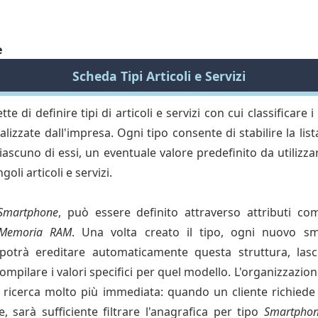
e
Scheda Tipi Articoli e Servizi
 di definire tipi di articoli e servizi con cui classificare i 
izzate dall'impresa. Ogni tipo consente di stabilire la lista
scuno di essi, un eventuale valore predefinito da utiliz
oli articoli e servizi.
Smartphone
, può essere definito attraverso attributi c
 Memoria RAM
. Una volta creato il tipo, ogni nuovo sm
otrà ereditare automaticamente questa struttura, lasci
mpilare i valori specifici per quel modello. L'organizzazione
la ricerca molto più immediata: quando un cliente richie
e, sarà sufficiente filtrare l'anagrafica per tipo
Smartpho