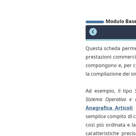
Modulo Bas
Questa scheda permette
prestazioni commercial
compongono e, per cia
la compilazione dei sing
Ad esempio, il tipo
Sistema Operativo e
Anagrafica Articoli
p
semplice compito di co
così più ordinata e 
caratteristiche precis